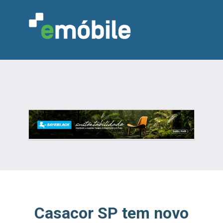
VAREJO
INDÚSTRIA
MARCENARIA
DESIGN & DECORAÇÃO
INDICADORES
FEIRAS
NOTÍCIAS
Casacor SP tem novo