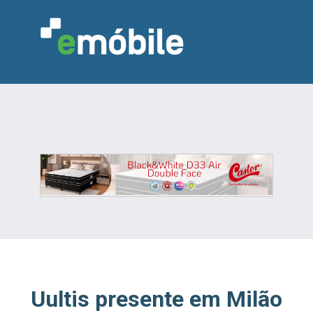
VAREJO
INDÚSTRIA
MARCENARIA
DESIGN & DECORAÇÃO
INDICADORES
FEIRAS
NOTÍCIAS
Uultis presente em Milão