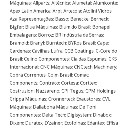
Máquinas; Allparts; Altécnica; Alumetal; Alumiconte;
Apex Latin America; Arpi; Artecola; Atolini Vidros;
Aza Representações; Basso; Benecke; Berneck;
Bigfer; Blue Máquinas; Blum do Brasil; Bonapel
Embalagens; Borroz; BR Indústria de Serras;
Bramold; Branyl; Burntech; BYRos Brasil; Cape;
Cardenas; Cavilhas Lufra; CCB Coatings; C-Core do
Brasil; Celino Componentes; Cia das Espumas; CKS
Internacional; CNC Máquinas; CNCtech Machinery;
Cobra Correntes; Coim Brasil; Comac;
Components; Contraco; Cortesa; Corttex;
Costruzioni Nazzareno; CPI Tegus; CPM Holdings;
Crippa Máquinas; Cronnerteck Exaustores; CVL
Máquinas; Dallabona Máquinas; De Toni
Componentes; Delta Tech; Digisystem; Dinabox;
Dixem; Duratex; D’zainer; Ecofolhas; Edantex; Effisa