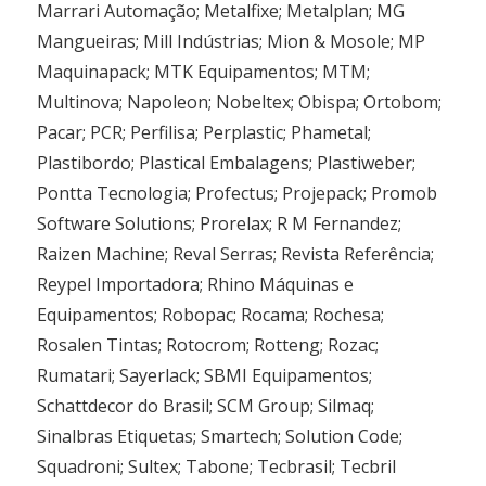
Marrari Automação; Metalfixe; Metalplan; MG
Mangueiras; Mill Indústrias; Mion & Mosole; MP
Maquinapack; MTK Equipamentos; MTM;
Multinova; Napoleon; Nobeltex; Obispa; Ortobom;
Pacar; PCR; Perfilisa; Perplastic; Phametal;
Plastibordo; Plastical Embalagens; Plastiweber;
Pontta Tecnologia; Profectus; Projepack; Promob
Software Solutions; Prorelax; R M Fernandez;
Raizen Machine; Reval Serras; Revista Referência;
Reypel Importadora; Rhino Máquinas e
Equipamentos; Robopac; Rocama; Rochesa;
Rosalen Tintas; Rotocrom; Rotteng; Rozac;
Rumatari; Sayerlack; SBMI Equipamentos;
Schattdecor do Brasil; SCM Group; Silmaq;
Sinalbras Etiquetas; Smartech; Solution Code;
Squadroni; Sultex; Tabone; Tecbrasil; Tecbril