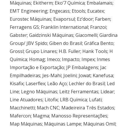
Máquinas; Ekitherm; Eko’7 Química; Embalamais;
EMT Engineering; Engecass; Etools; Eucatex;
Eurostec Máquinas; Evaporsul; Ez’door; Farben;
Ferragens GS; Franklin International; Franzoi;
Gabster; Gaidzinski Máquinas; Giacomelli; Giardina
Group/ JBV Spido; Giben do Brasil; Gráfica Bento;
Grossl; Grupo Linares; H.B. Fuller; Hank Tools; H
Química; Homag; Imeco; Impacto; Impex; Inmes
Importação e Exportação; JP Embalagens; Jac
Empilhadeiras; Jes-Mahi; Joelini; Jowat; Kanefusa;
Kisafix; Laserflex; Leão Aço; Lechler do Brasil; Led
Line; Legno Máquinas; Leitz Ferramentas; Lidear;
Line Atuadores; Litofix; LRB Química; Lufati;
Macchinetti; Mach CNC; Madeireira Três Estados;
Mafercon; Magma; Manosso Representações;
Map Máquinas; Máquinas Lampe; Máquinas Omil;