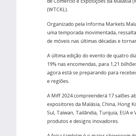
de Comércio e Exposições da Malásia (
(WTCKL).
Organizado pela Informa Markets Malay
uma temporada movimentada, ressaltan
de móveis nas últimas décadas e tornan
A última edição do evento de quatro di
19% nas encomendas, para 1,21 bilhões
agora está se preparando para receber 
e regiões.
A Miff 2024 compreenderá 17 salões a
expositores da Malásia, China, Hong K
Sul, Taiwan, Tailândia, Turquia, EUA e
produtos e designs inovadores.
A feira também é o maior showroom de