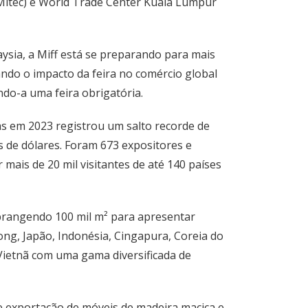
Mitec) e World Trade Center Kuala Lumpur
sia, a Miff está se preparando para mais
do o impacto da feira no comércio global
do-a uma feira obrigatória.
as em 2023 registrou um salto recorde de
 de dólares. Foram 673 expositores e
mais de 20 mil visitantes de até 140 países
brangendo 100 mil m² para apresentar
ong, Japão, Indonésia, Cingapura, Coreia do
 Vietnã com uma gama diversificada de
 exportação de móveis de madeira maciça e