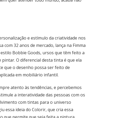
quem quer atender todo mundo, acaba não
sonalização e estímulo da criatividade nos
sa com 32 anos de mercado, lança na Fimma
 estilo Bobbie Goods, ursos que têm feito a
 pintar. O diferencial desta tinta é que ela
te que o desenho possa ser feito de
aplicada em mobiliário infantil.
mpre atento às tendências, e percebemos
stimule a interatividade das pessoas com os
vimento com tintas para o universo
u essa ideia do Colorir, que cria essa
o que permite que seja feita a pintura