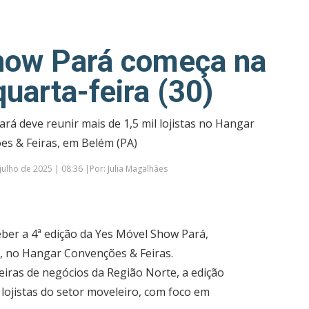
how Pará começa na
uarta-feira (30)
rá deve reunir mais de 1,5 mil lojistas no Hangar
s & Feiras, em Belém (PA)
ulho de 2025 | 08:36 |Por: Julia Magalhães
eber a 4ª edição da Yes Móvel Show Pará,
to, no Hangar Convenções & Feiras.
eiras de negócios da Região Norte, a edição
 lojistas do setor moveleiro, com foco em