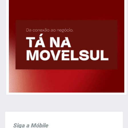
Siga a Móbile