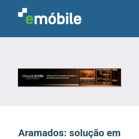
VAREJO
INDÚSTRIA
MARCENARIA
DESIGN & DECORAÇÃO
INDICADORES
FEIRAS
NOTÍCIAS
Aramados: solução em