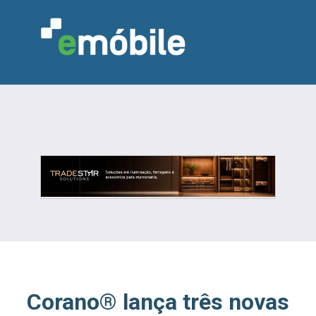
VAREJO
INDÚSTRIA
MARCENARIA
DESIGN & DECORAÇÃO
INDICADORES
FEIRAS
NOTÍCIAS
Corano® lança três novas