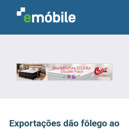
VAREJO
INDÚSTRIA
MARCENARIA
DESIGN & DECORAÇÃO
INDICADORES
FEIRAS
NOTÍCIAS
Exportações dão fôlego ao