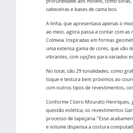
profundidade aos móveis, como sofás, 
cabeceiras e bases de cama box.
A linha, que apresentava apenas o mo
ao meio, agora passa a contar com as n
Colmeia. Inspiradas em formas geométr
uma extensa gama de cores, que vão do
vibrantes, com opções para variados es
No total, são 29 tonalidades, como graf
toque e textura bem próximos ao cour
com outros tipos de revestimentos, com
Conforme Cícero Mourato Henriques, g
questão estética, os revestimentos Gan
processo de tapeçaria. “Esse acabamen
e volume dispensa a costura computado