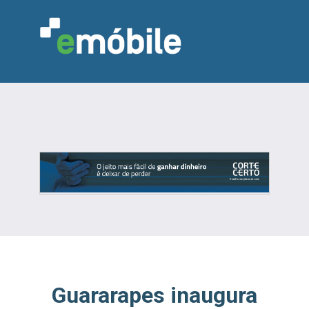
VAREJO
INDÚSTRIA
MARCENARIA
DESIGN & DECORAÇÃO
INDICADORES
FEIRAS
NOTÍCIAS
Guararapes inaugura