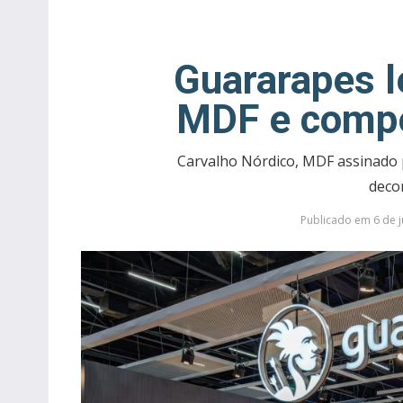
Guararapes l
MDF e compe
Carvalho Nórdico, MDF assinado 
deco
Publicado em 6 de j