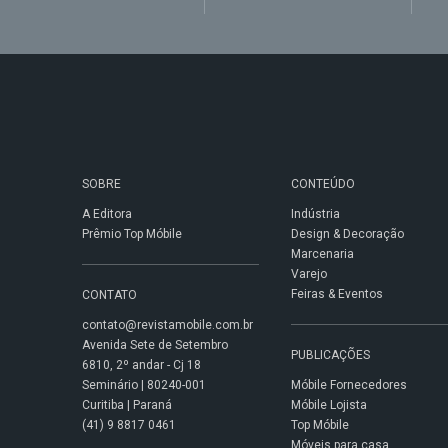
SOBRE
CONTEÚDO
A Editora
Indústria
Prêmio Top Móbile
Design & Decoração
Marcenaria
Varejo
Feiras & Eventos
CONTATO
contato@revistamobile.com.br
Avenida Sete de Setembro
PUBLICAÇÕES
6810, 2º andar - Cj 18
Seminário | 80240-001
Móbile Fornecedores
Curitiba | Paraná
Móbile Lojista
(41) 9 8817 0461
Top Móbile
Móveis para casa