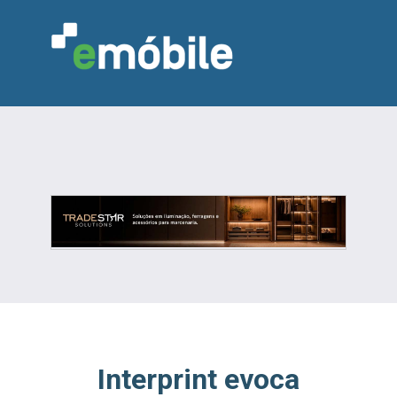
VAREJO
INDÚSTRIA
MARCENARIA
DESIGN & DECORAÇÃO
INDICADORES
FEIRAS
NOTÍCIAS
Interprint evoca