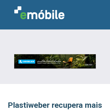
VAREJO
INDÚSTRIA
MARCENARIA
DESIGN & DECORAÇÃO
INDICADORES
FEIRAS
NOTÍCIAS
Plastiweber recupera mais