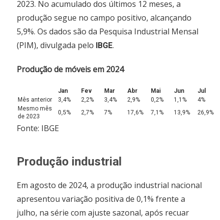
2023. No acumulado dos últimos 12 meses, a
produção segue no campo positivo, alcançando
5,9%. Os dados são da Pesquisa Industrial Mensal
(PIM), divulgada pelo
.
IBGE
Produção de móveis em 2024
Jan
Fev
Mar
Abr
Mai
Jun
Jul
Mês anterior
3,4%
2,2%
3,4%
2,9%
0,2%
1,1%
4%
Mesmo mês
0,5%
2,7%
7%
17,6%
7,1%
13,9%
26,9%
de 2023
Fonte: IBGE
Produção industrial
Em agosto de 2024, a produção industrial nacional
apresentou variação positiva de 0,1% frente a
julho, na série com ajuste sazonal, após recuar