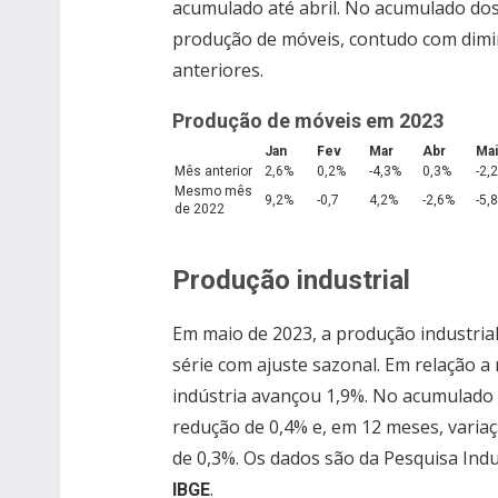
acumulado até abril. No acumulado dos
produção de móveis, contudo com dimin
anteriores.
Produção de móveis em 2023
Jan
Fev
Mar
Abr
Mai
Mês anterior
2,6%
0,2%
-4,3%
0,3%
-2,
Mesmo mês
9,2%
-0,7
4,2%
-2,6%
-5,
de 2022
Produção industrial
Em maio de 2023, a produção industrial 
série com ajuste sazonal. Em relação a 
indústria avançou 1,9%. No acumulado
redução de 0,4% e, em 12 meses, variaçã
de 0,3%. Os dados são da Pesquisa Indus
.
IBGE