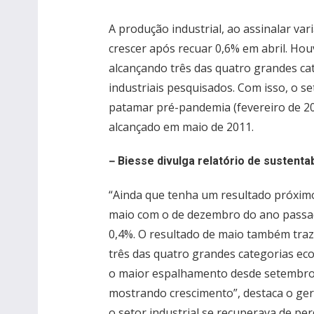
A produção industrial, ao assinalar var
crescer após recuar 0,6% em abril. Hou
alcançando três das quatro grandes ca
industriais pesquisados. Com isso, o se
patamar pré-pandemia (fevereiro de 20
alcançado em maio de 2011.
–
Biesse divulga relatório de sustentab
“Ainda que tenha um resultado próximo
maio com o de dezembro do ano passado
0,4%. O resultado de maio também traz
três das quatro grandes categorias ec
o maior espalhamento desde setembro 
mostrando crescimento”, destaca o ge
o setor industrial se recuperava de pe