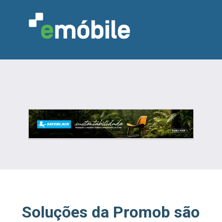
VAREJO
INDÚSTRIA
MARCENARIA
DESIGN & DECORAÇÃO
INDICADORES
FEIRAS
NOTÍCIAS
Soluções da Promob são