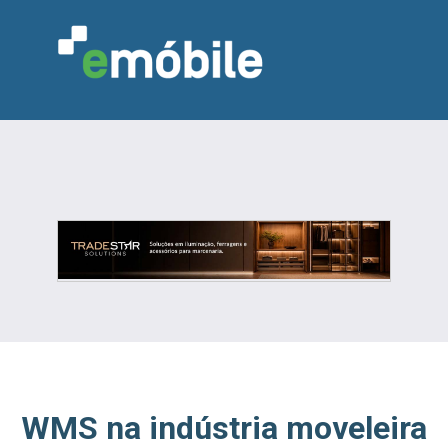
VAREJO
INDÚSTRIA
MARCENARIA
DESIGN & DECORAÇÃO
INDICADORES
FEIRAS
NOTÍCIAS
WMS na indústria moveleira