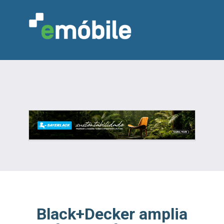
VAREJO
INDÚSTRIA
MARCENARIA
DESIGN & DECORAÇÃO
INDICADORES
FEIRAS
NOTÍCIAS
Black+Decker amplia