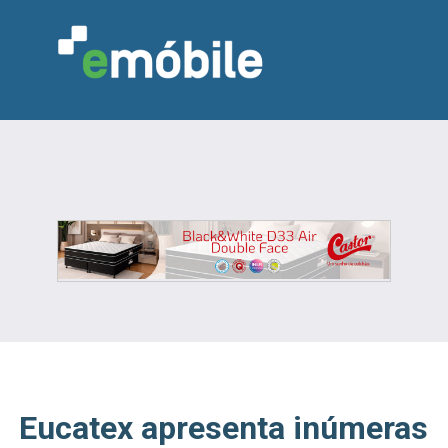
VAREJO
INDÚSTRIA
MARCENARIA
DESIGN & DECORAÇÃO
INDICADORES
FEIRAS
NOTÍCIAS
Eucatex apresenta inúmeras