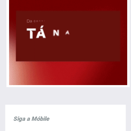
Siga a Móbile