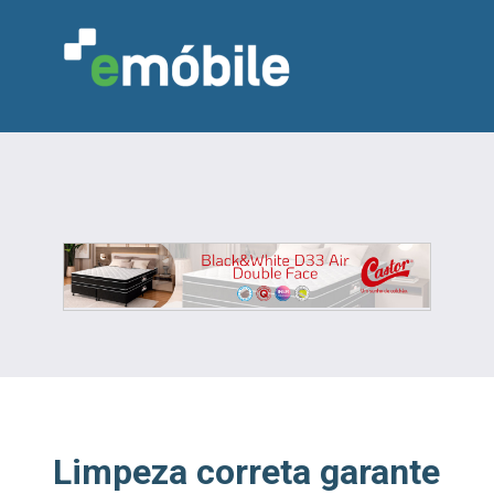
VAREJO
INDÚSTRIA
MARCENARIA
DESIGN & DECORAÇÃO
INDICADORES
FEIRAS
NOTÍCIAS
Limpeza correta garante