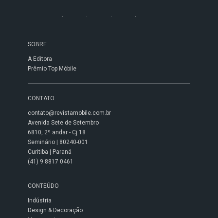
Avenida Sete de Setembro
6810, 2º andar - Cj 18
Seminário | 80240-001
Curitiba | Paraná
(41) 9 8817 0461
CONTEÚDO
Indústria
Design & Decoração
Marcenaria
Varejo
Feiras & Eventos
PUBLICAÇÕES
Móbile Fornecedores
Móbile Lojista
Top Móbile
Móveis para casa