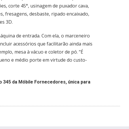
ões, corte 45°, usinagem de puxador cava,
s, fresagens, desbaste, ripado encaixado,
es 3D.
áquina de entrada. Com ela, o marceneiro
cluir acessórios que facilitarão ainda mais
emplo, mesa à vácuo e coletor de pó. “É
ueno e médio porte em virtude do custo-
o 345 da Móbile Fornecedores, única para