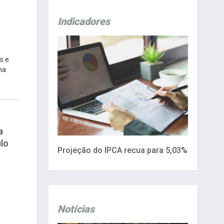
Indicadores
s e
na
a
lo
Projeção do IPCA recua para 5,03%
Notícias