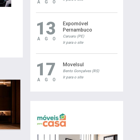
AGO
13
Expomóvel
Pernambuco
Caruaru (PE)
AGO
Ir para o site
17
Movelsul
Bento Gonçalves (RS)
Ir para o site
AGO