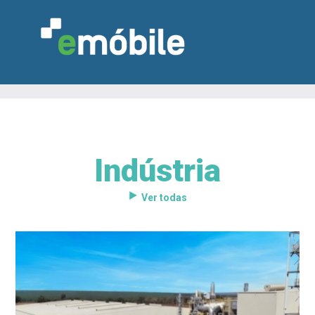
Indústria
VAREJO
INDÚSTRIA
MARCENARIA
DESIGN & DECORAÇÃO
INDICADORES
FEIRAS
NOTÍCIAS
Ver todas