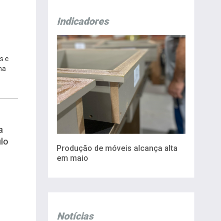
Indicadores
s e
na
a
lo
Produção de móveis alcança alta
em maio
Notícias