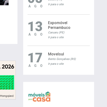
Ir para o site
AGO
13
Expomóvel
Pernambuco
Caruaru (PE)
AGO
Ir para o site
17
Movelsul
Bento Gonçalves (RS)
Ir para o site
AGO