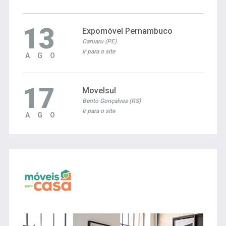
13
Expomóvel Pernambuco
Caruaru (PE)
Ir para o site
AGO
17
Movelsul
Bento Gonçalves (RS)
Ir para o site
AGO