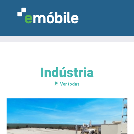
Indústria
VAREJO
INDÚSTRIA
MARCENARIA
DESIGN & DECORAÇÃO
INDICADORES
FEIRAS
NOTÍCIAS
Ver todas