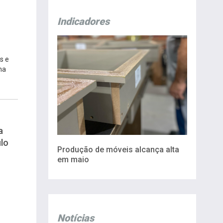
Indicadores
s e
na
a
lo
Produção de móveis alcança alta
em maio
Notícias