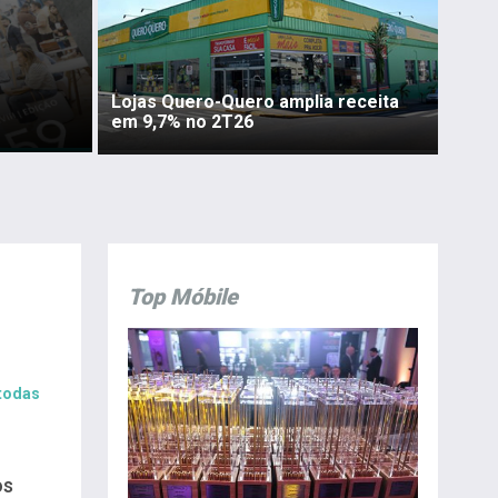
Lojas Quero-Quero amplia receita
em 9,7% no 2T26
Top Móbile
 todas
os