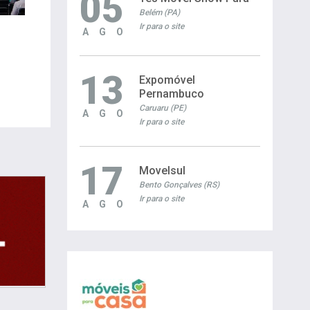
05
Belém (PA)
Ir para o site
AGO
13
Expomóvel
Pernambuco
Caruaru (PE)
AGO
Ir para o site
17
Movelsul
Bento Gonçalves (RS)
Ir para o site
AGO