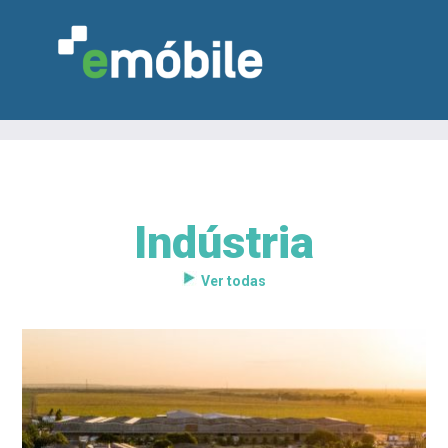
Indústria
VAREJO
INDÚSTRIA
MARCENARIA
DESIGN & DECORAÇÃO
INDICADORES
FEIRAS
NOTÍCIAS
Ver todas