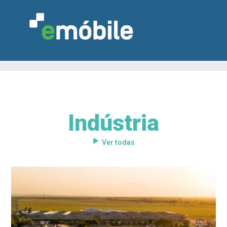
Indústria
VAREJO
INDÚSTRIA
MARCENARIA
DESIGN & DECORAÇÃO
INDICADORES
FEIRAS
NOTÍCIAS
Ver todas