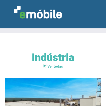
Indústria
VAREJO
INDÚSTRIA
MARCENARIA
DESIGN & DECORAÇÃO
INDICADORES
FEIRAS
NOTÍCIAS
Ver todas