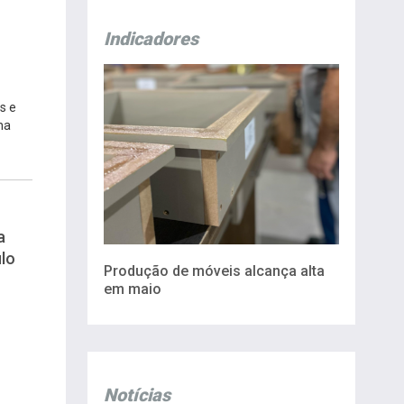
Indicadores
s e
na
a
lo
Produção de móveis alcança alta
em maio
Notícias