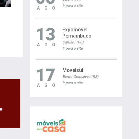
Ir para o site
AGO
13
Expomóvel
Pernambuco
Caruaru (PE)
AGO
Ir para o site
17
Movelsul
Bento Gonçalves (RS)
Ir para o site
AGO