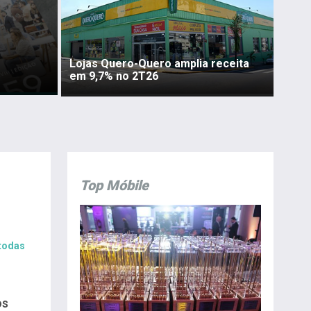
Lojas Quero-Quero amplia receita
em 9,7% no 2T26
Top Móbile
 todas
os