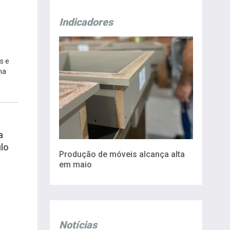
Indicadores
s e
na
a
lo
Produção de móveis alcança alta
em maio
Notícias