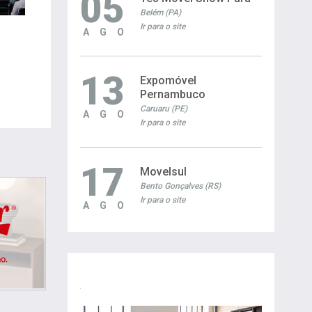
05
Belém (PA)
Ir para o site
AGO
13
Expomóvel
Pernambuco
Caruaru (PE)
AGO
Ir para o site
17
Movelsul
Bento Gonçalves (RS)
Ir para o site
AGO