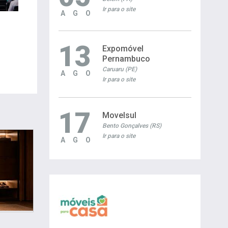
Ir para o site
AGO
13
Expomóvel
Pernambuco
Caruaru (PE)
AGO
Ir para o site
17
Movelsul
Bento Gonçalves (RS)
Ir para o site
AGO