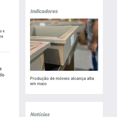
Indicadores
s e
na
a
lo
Produção de móveis alcança alta
em maio
Notícias