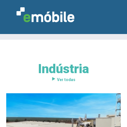
Indústria
VAREJO
INDÚSTRIA
MARCENARIA
DESIGN & DECORAÇÃO
INDICADORES
FEIRAS
NOTÍCIAS
Ver todas