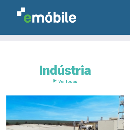
Indústria
VAREJO
INDÚSTRIA
MARCENARIA
DESIGN & DECORAÇÃO
INDICADORES
FEIRAS
NOTÍCIAS
Ver todas