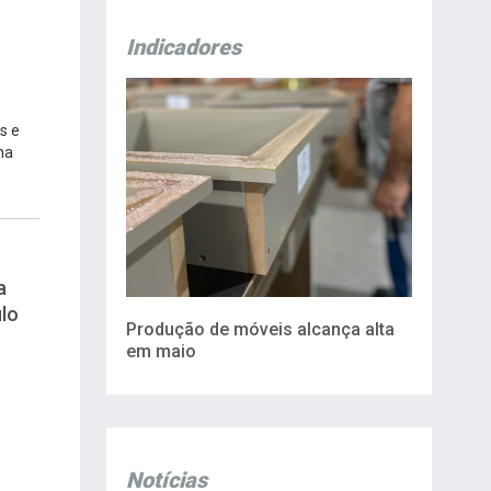
Indicadores
s e
na
a
lo
Produção de móveis alcança alta
em maio
Notícias