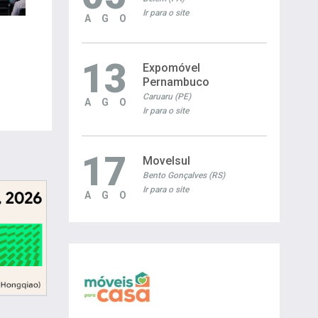
Ir para o site
AGO
13
Expomóvel
Pernambuco
Caruaru (PE)
AGO
Ir para o site
17
Movelsul
Bento Gonçalves (RS)
Ir para o site
AGO