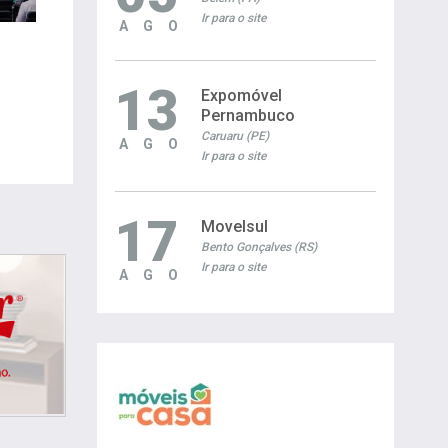
Ir para o site
AGO
13
Expomóvel
Pernambuco
Caruaru (PE)
AGO
Ir para o site
17
Movelsul
Bento Gonçalves (RS)
Ir para o site
AGO