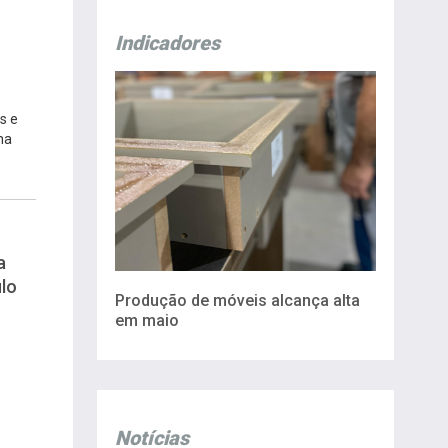
Indicadores
s e
na
a
lo
Produção de móveis alcança alta
em maio
Notícias