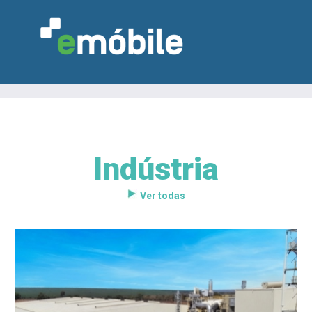
Indústria
VAREJO
INDÚSTRIA
MARCENARIA
DESIGN & DECORAÇÃO
INDICADORES
FEIRAS
NOTÍCIAS
Ver todas