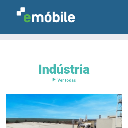
Indústria
VAREJO
INDÚSTRIA
MARCENARIA
DESIGN & DECORAÇÃO
INDICADORES
FEIRAS
NOTÍCIAS
Ver todas