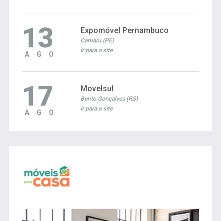
13
Expomóvel Pernambuco
Caruaru (PE)
Ir para o site
AGO
17
Movelsul
Bento Gonçalves (RS)
Ir para o site
AGO