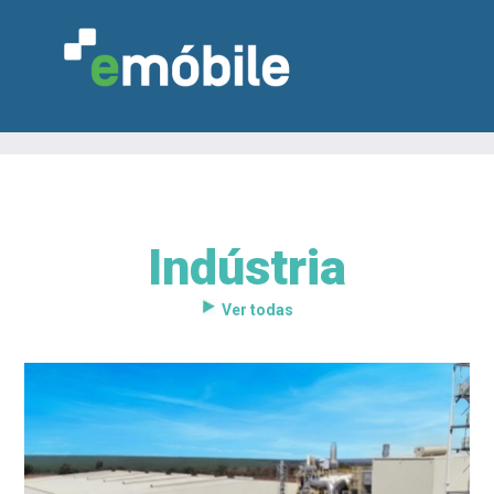
Indústria
VAREJO
INDÚSTRIA
MARCENARIA
DESIGN & DECORAÇÃO
INDICADORES
FEIRAS
NOTÍCIAS
Ver todas