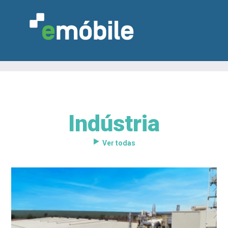
Indústria
VAREJO
INDÚSTRIA
MARCENARIA
DESIGN & DECORAÇÃO
INDICADORES
FEIRAS
NOTÍCIAS
Ver todas