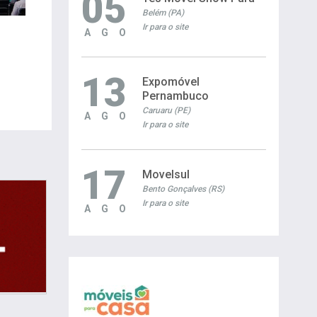
05
Belém (PA)
Ir para o site
AGO
13
Expomóvel
Pernambuco
Caruaru (PE)
AGO
Ir para o site
17
Movelsul
Bento Gonçalves (RS)
Ir para o site
AGO