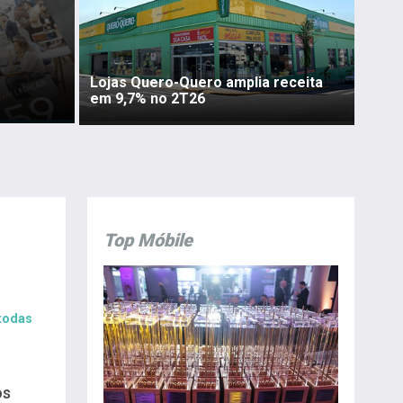
Lojas Quero-Quero amplia receita
em 9,7% no 2T26
Top Móbile
 todas
os