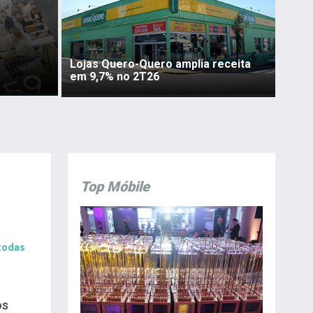
Lojas Quero-Quero amplia receita
em 9,7% no 2T26
Top Móbile
 todas
os