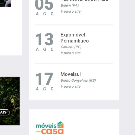
05
Belém (PA)
Ir para o site
AGO
13
Expomóvel
Pernambuco
Caruaru (PE)
AGO
Ir para o site
17
Movelsul
Bento Gonçalves (RS)
Ir para o site
AGO