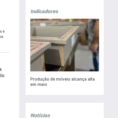
Indicadores
s e
na
a
lo
Produção de móveis alcança alta
em maio
Notícias