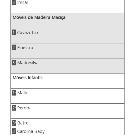
3º
Imcal
Móveis de Madeira Maciça
1º
Cavazotto
2º
Finestra
3º
Madresilva
Móveis Infantis
1º
Matic
2º
Peroba
3º
Batrol
3º
Carolina Baby