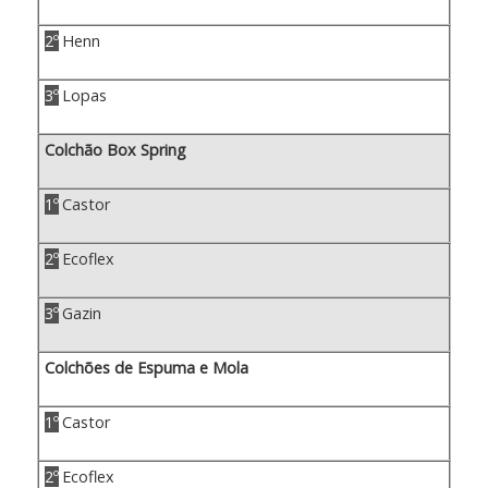
2º
Henn
3º
Lopas
Colchão Box Spring
1º
Castor
2º
Ecoflex
3º
Gazin
Colchões de Espuma e Mola
1º
Castor
2º
Ecoflex