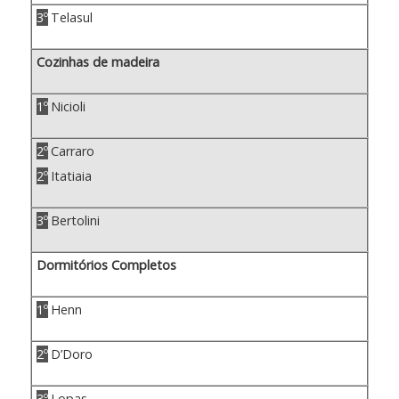
3º
Telasul
Cozinhas de madeira
1º
Nicioli
2º
Carraro
2º
Itatiaia
3º
Bertolini
Dormitórios Completos
1º
Henn
2º
D’Doro
3º
Lopas