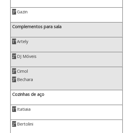
3º
Gazin
Complementos para sala
1º
Artely
2º
DJ Móveis
3º
Cimol
3º
Bechara
Cozinhas de aço
1º
Itatiaia
2º
Bertolini