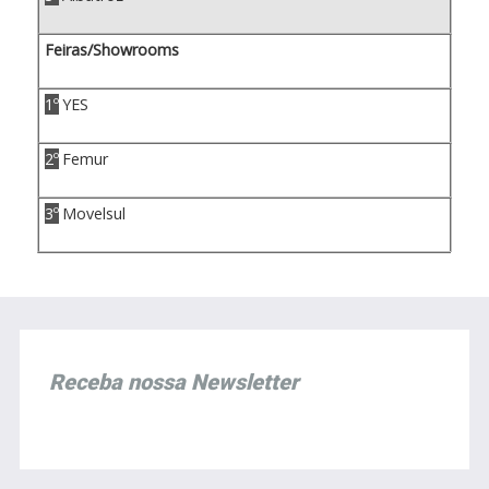
Feiras/Showrooms
1º
YES
2º
Femur
3º
Movelsul
Receba nossa Newsletter