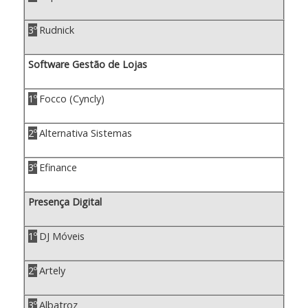
3º
Rudnick
Software Gestão de Lojas
1º
Focco (Cyncly)
2º
Alternativa Sistemas
3º
Efinance
Presença Digital
1º
DJ Móveis
2º
Artely
3º
Albatroz