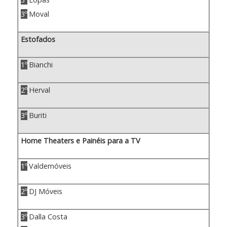
3º
Moval
Estofados
1º
Bianchi
2º
Herval
3º
Buriti
Home Theaters e Painéis para a TV
1º
Valdemóveis
2º
DJ Móveis
3º
Dalla Costa