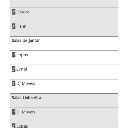
2º
D’Doro
3º
Henn
Salas de Jantar
1º
Lopas
2º
Cimol
3º
DJ Móveis
Salas Linha Alta
1º
DJ Móveis
2º
Lopas