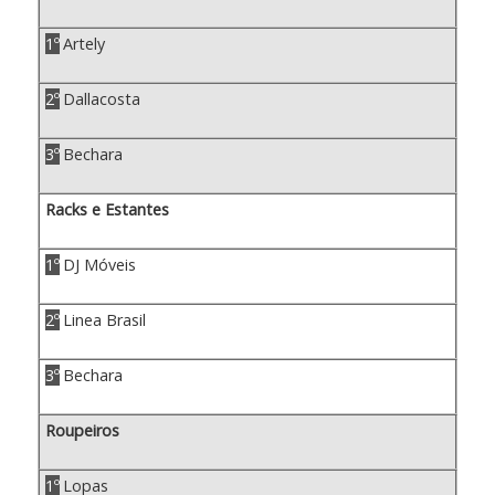
1º
Artely
2º
Dallacosta
3º
Bechara
Racks e Estantes
1º
DJ Móveis
2º
Linea Brasil
3º
Bechara
Roupeiros
1º
Lopas