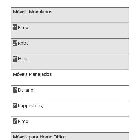
Móveis Modulados
1º
Rimo
2º
Robel
3º
Henn
Móveis Planejados
1º
Dellano
2º
Kappesberg
3º
Rimo
Móveis para Home Office