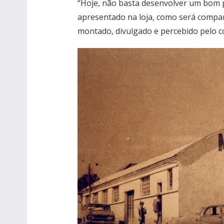
“Hoje, não basta desenvolver um bom p
apresentado na loja, como será compar
montado, divulgado e percebido pelo co