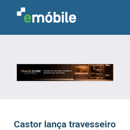
VAREJO
INDÚSTRIA
MARCENARIA
DESIGN & DECORAÇÃO
INDICADORES
FEIRAS
NOTÍCIAS
Castor lança travesseiro